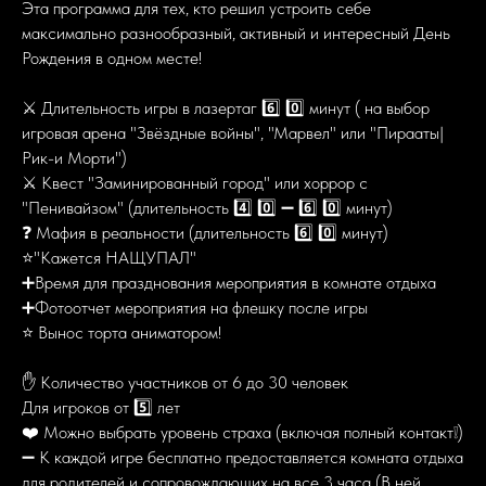
Эта программа для тех, кто решил устроить себе
максимально разнообразный, активный и интересный День
Рождения в одном месте!
⚔ Длительность игры в лазертаг 6️⃣ 0️⃣ минут ( на выбор
игровая арена "Звёздные войны", "Марвел" или "Пирааты|
Рик-и Морти")
⚔ Квест "Заминированный город" или хоррор с
"Пенивайзом" (длительность 4️⃣ 0️⃣ ➖ 6️⃣ 0️⃣ минут)
❓ Мафия в реальности (длительность 6️⃣ 0️⃣ минут)
⭐"Кажется НАЩУПАЛ"
➕Время для празднования мероприятия в комнате отдыха
➕Фотоотчет мероприятия на флешку после игры
⭐ Вынос торта аниматором!
✋ Количество участников от 6 до 30 человек
Для игроков от 5️⃣ лет
❤️ Можно выбрать уровень страха (включая полный контакт❕)
➖ К каждой игре бесплатно предоставляется комната отдыха
для родителей и сопровождающих на все 3 часа (В ней