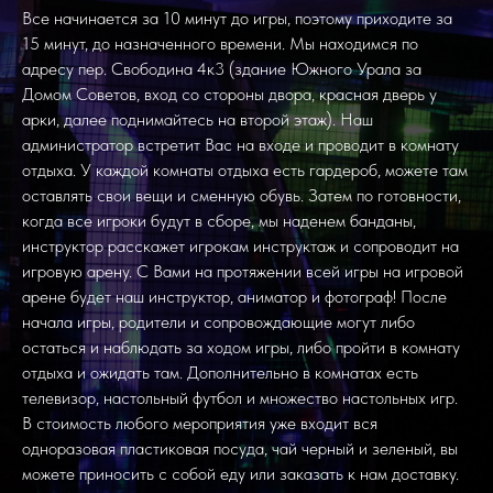
Все начинается за 10 минут до игры, поэтому приходите за
15 минут, до назначенного времени. Мы находимся по
адресу пер. Свободина 4к3 (здание Южного Урала за
Домом Советов, вход со стороны двора, красная дверь у
арки, далее поднимайтесь на второй этаж). Наш
администратор встретит Вас на входе и проводит в комнату
отдыха. У каждой комнаты отдыха есть гардероб, можете там
оставлять свои вещи и сменную обувь. Затем по готовности,
когда все игроки будут в сборе, мы наденем банданы,
инструктор расскажет игрокам инструктаж и сопроводит на
игровую арену. С Вами на протяжении всей игры на игровой
арене будет наш инструктор, аниматор и фотограф! После
начала игры, родители и сопровождающие могут либо
остаться и наблюдать за ходом игры, либо пройти в комнату
отдыха и ожидать там. Дополнительно в комнатах есть
телевизор, настольный футбол и множество настольных игр.
В стоимость любого мероприятия уже входит вся
одноразовая пластиковая посуда, чай черный и зеленый, вы
можете приносить с собой еду или заказать к нам доставку.